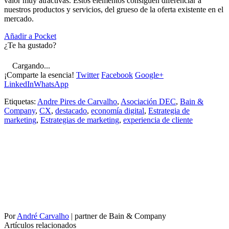
valor muy atractivas. Estos elementos consiguen diferenciar a
nuestros productos y servicios, del grueso de la oferta existente en el
mercado.
Añadir a Pocket
¿Te ha gustado?
Cargando...
¡Comparte la esencia!
Twitter
Facebook
Google+
LinkedIn
WhatsApp
Etiquetas:
Andre Pires de Carvalho
,
Asociación DEC
,
Bain &
Company
,
CX
,
destacado
,
economía digital
,
Estrategia de
marketing
,
Estrategias de marketing
,
experiencia de cliente
Por
André Carvalho
|
partner de Bain & Company
Artículos relacionados