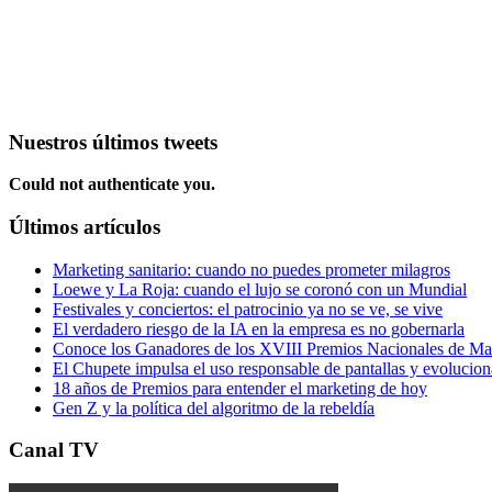
Nuestros últimos tweets
Could not authenticate you.
Últimos artículos
Marketing sanitario: cuando no puedes prometer milagros
Loewe y La Roja: cuando el lujo se coronó con un Mundial
Festivales y conciertos: el patrocinio ya no se ve, se vive
El verdadero riesgo de la IA en la empresa es no gobernarla
Conoce los Ganadores de los XVIII Premios Nacionales de 
El Chupete impulsa el uso responsable de pantallas y evolucio
18 años de Premios para entender el marketing de hoy
Gen Z y la política del algoritmo de la rebeldía
Canal TV