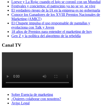
Loewe y La Roja: cuando el lujo se coronó con un Mundial
Festivales y conciertos: el patrocinio ya no se ve, se vive
El verdadero riesgo de la IA en la empresa es no gobernarla
Conoce los Ganadores de los XVIII Premios Nacionales de
Marketing (AMKT)
El Chupete impulsa el uso responsable de pantallas y
evoluciona con Talk y Joven
18 años de Premios para entender el marketing de hoy
Gen Z y la política del algoritmo de la rebeldía
Canal TV
Sobre Esencia de marketing
¿Quieres colaborar con nosotros?
Aviso Legal