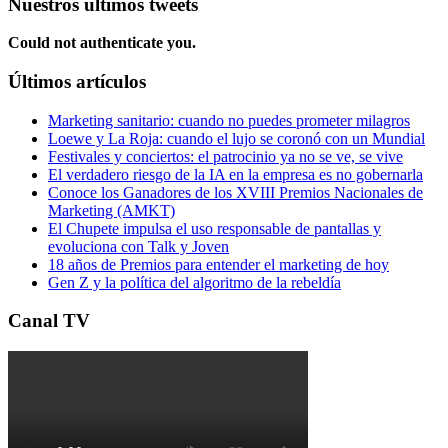
Nuestros últimos tweets
Could not authenticate you.
Últimos artículos
Marketing sanitario: cuando no puedes prometer milagros
Loewe y La Roja: cuando el lujo se coronó con un Mundial
Festivales y conciertos: el patrocinio ya no se ve, se vive
El verdadero riesgo de la IA en la empresa es no gobernarla
Conoce los Ganadores de los XVIII Premios Nacionales de
Marketing (AMKT)
El Chupete impulsa el uso responsable de pantallas y
evoluciona con Talk y Joven
18 años de Premios para entender el marketing de hoy
Gen Z y la política del algoritmo de la rebeldía
Canal TV