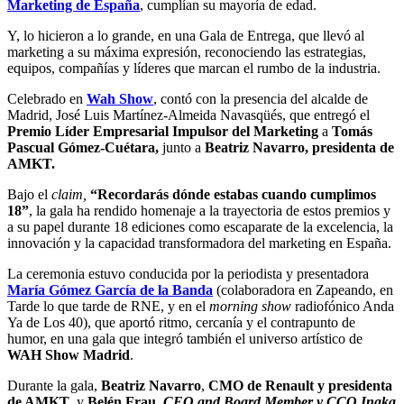
Marketing de España
, cumplían su mayoría de edad.
Y, lo hicieron a lo grande, en una Gala de Entrega, que llevó al
marketing a su máxima expresión, reconociendo las estrategias,
equipos, compañías y líderes que marcan el rumbo de la industria.
Celebrado en
Wah Show
, contó con la presencia del alcalde de
Madrid, José Luis Martínez-Almeida Navasqüés, que entregó el
Premio Líder Empresarial Impulsor del Marketing
a
Tomás
Pascual Gómez-Cuétara,
junto a
Beatriz Navarro, presidenta de
AMKT.
Bajo el
claim,
“Recordarás dónde estabas cuando cumplimos
18”
, la gala ha rendido homenaje a la trayectoria de estos premios y
a su papel durante 18 ediciones como escaparate de la excelencia, la
innovación y la capacidad transformadora del marketing en España.
La ceremonia estuvo conducida por la periodista y presentadora
María Gómez García de la Banda
(colaboradora en Zapeando, en
Tarde lo que tarde de RNE, y en el
morning show
radiofónico Anda
Ya de Los 40), que aportó ritmo, cercanía y el contrapunto de
humor, en una gala que integró también el universo artístico de
WAH Show Madrid
.
Durante la gala,
Beatriz Navarro
,
CMO de Renault y presidenta
de AMKT
, y
Belén Frau
,
CEO and Board Member y CCO Ingka