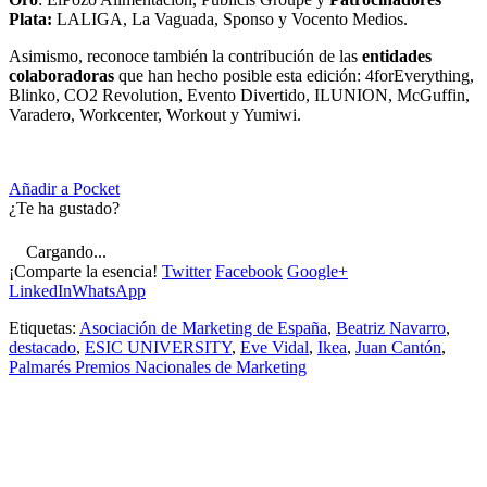
Plata:
LALIGA, La Vaguada, Sponso y Vocento Medios.
Asimismo, reconoce también la contribución de las
entidades
colaboradoras
que han hecho posible esta edición: 4forEverything,
Blinko, CO2 Revolution, Evento Divertido, ILUNION, McGuffin,
Varadero, Workcenter, Workout y Yumiwi.
Añadir a Pocket
¿Te ha gustado?
Cargando...
¡Comparte la esencia!
Twitter
Facebook
Google+
LinkedIn
WhatsApp
Etiquetas:
Asociación de Marketing de España
,
Beatriz Navarro
,
destacado
,
ESIC UNIVERSITY
,
Eve Vidal
,
Ikea
,
Juan Cantón
,
Palmarés Premios Nacionales de Marketing