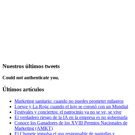
Nuestros últimos tweets
Could not authenticate you.
Últimos artículos
Marketing sanitario: cuando no puedes prometer milagros
Loewe y La Roja: cuando el lujo se coronó con un Mundial
Festivales y conciertos: el patrocinio ya no se ve, se vive
El verdadero riesgo de la IA en la empresa es no gobernarla
Conoce los Ganadores de los XVIII Premios Nacionales de
Marketing (AMKT)
El Chupete impulsa el uso responsable de pantallas y