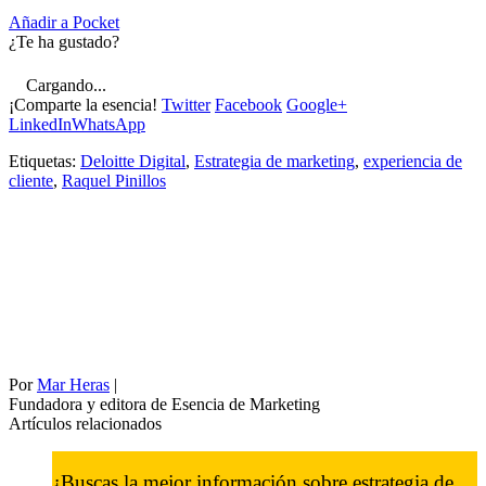
Añadir a Pocket
¿Te ha gustado?
Cargando...
¡Comparte la esencia!
Twitter
Facebook
Google+
LinkedIn
WhatsApp
Etiquetas:
Deloitte Digital
,
Estrategia de marketing
,
experiencia de
cliente
,
Raquel Pinillos
Por
Mar Heras
|
Fundadora y editora de Esencia de Marketing
Artículos relacionados
¿Buscas la mejor información sobre estrategia de