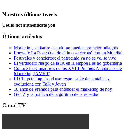
Nuestros últimos tweets
Could not authenticate you.
Últimos artículos
Marketing sanitario: cuando no puedes prometer milagros
Loewe y La Roja: cuando el lujo se coronó con un Mundial
Festivales y conciertos: el patrocinio ya no se ve, se vive
El verdadero riesgo de la IA en la empresa es no gobernarla
Conoce los Ganadores de los XVIII Premios Nacionales de
Marketing (AMKT)
El Chupete impulsa el uso responsable de pantallas y
evoluciona con Talk y Joven
18 años de Premios para entender el marketing de hoy
Gen Z y la política del algoritmo de la rebeldía
Canal TV