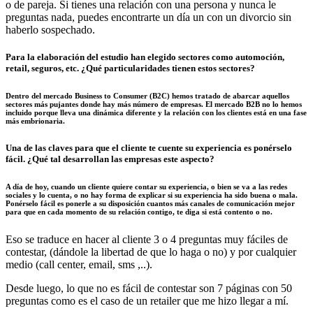
o de pareja. Si tienes una relación con una persona y nunca le
preguntas nada, puedes encontrarte un día un con un divorcio sin
haberlo sospechado.
Para la elaboración del estudio han elegido sectores como automoción,
retail, seguros, etc. ¿Qué particularidades tienen estos sectores?
Dentro del mercado Business to Consumer (B2C) hemos tratado de abarcar aquellos
sectores más pujantes donde hay más número de empresas. El mercado B2B no lo hemos
incluido porque lleva una dinámica diferente y la relación con los clientes está en una fase
más embrionaria.
Una de las claves para que el cliente te cuente su experiencia es ponérselo
fácil. ¿Qué tal desarrollan las empresas este aspecto?
A día de hoy, cuando un cliente quiere contar su experiencia, o bien se va a las redes
sociales y lo cuenta, o no hay forma de explicar si su experiencia ha sido buena o mala.
Ponérselo fácil es ponerle a su disposición cuantos más canales de comunicación mejor
para que en cada momento de su relación contigo, te diga si está contento o no.
Eso se traduce en hacer al cliente 3 o 4 preguntas muy fáciles de
contestar, (dándole la libertad de que lo haga o no) y por cualquier
medio (call center, email, sms ,..).
Desde luego, lo que no es fácil de contestar son 7 páginas con 50
preguntas como es el caso de un retailer que me hizo llegar a mí.