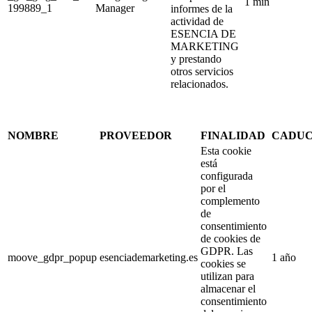
1 min
199889_1
Manager
informes de la
actividad de
ESENCIA DE
MARKETING
y prestando
otros servicios
relacionados.
NOMBRE
PROVEEDOR
FINALIDAD
CADUC
Esta cookie
está
configurada
por el
complemento
de
consentimiento
de cookies de
GDPR. Las
moove_gdpr_popup
esenciademarketing.es
1 año
cookies se
utilizan para
almacenar el
consentimiento