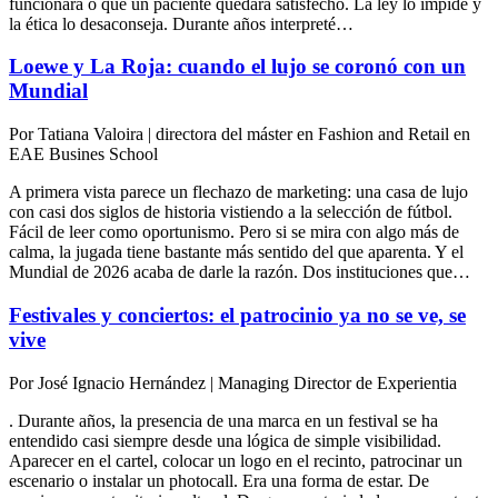
funcionará o que un paciente quedará satisfecho. La ley lo impide y
la ética lo desaconseja. Durante años interpreté…
Loewe y La Roja: cuando el lujo se coronó con un
Mundial
Por
Tatiana Valoira
|
directora del máster en Fashion and Retail en
EAE Busines School
A primera vista parece un flechazo de marketing: una casa de lujo
con casi dos siglos de historia vistiendo a la selección de fútbol.
Fácil de leer como oportunismo. Pero si se mira con algo más de
calma, la jugada tiene bastante más sentido del que aparenta. Y el
Mundial de 2026 acaba de darle la razón. Dos instituciones que…
Festivales y conciertos: el patrocinio ya no se ve, se
vive
Por
José Ignacio Hernández
|
Managing Director de Experientia
. Durante años, la presencia de una marca en un festival se ha
entendido casi siempre desde una lógica de simple visibilidad.
Aparecer en el cartel, colocar un logo en el recinto, patrocinar un
escenario o instalar un photocall. Era una forma de estar. De