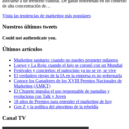
asociarse a un territorio cultural. De ganar notoriedad en un contexto
de alta concentración de…
Visita las tendencias de marketing más populares
Nuestros últimos tweets
Could not authenticate you.
Últimos artículos
Marketing sanitario: cuando no puedes prometer milagros
Loewe y La Roja: cuando el lujo se coronó con un Mundial
Festivales y conciertos: el patrocinio ya no se ve, se vive
El verdadero riesgo de la IA en la empresa es no gobernarla
Conoce los Ganadores de los XVIII Premios Nacionales de
Marketing (AMKT)
El Chupete impulsa el uso responsable de pantallas y
evoluciona con Talk y Joven
18 años de Premios para entender el marketing de hoy
Gen Z y la política del algoritmo de la rebeldía
Canal TV