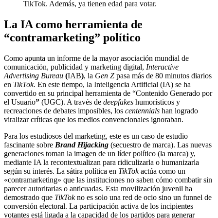
TikTok. Además, ya tienen edad para votar.
La IA como herramienta de
“contramarketing” político
Como apunta un informe de la mayor asociación mundial de
comunicación, publicidad y marketing digital,
Interactive
Advertising Bureau
(
IAB
)
, la
Gen Z
pasa más de 80 minutos diarios
en
TikTok.
En este tiempo, la Inteligencia Artificial (IA) se ha
convertido en su principal herramienta de “Contenido Generado por
el Usuario
”
(UGC). A través de
deepfakes
humorísticos y
recreaciones de debates imposibles, los
centennials
han logrado
viralizar críticas que los medios convencionales ignoraban.
Para los estudiosos del marketing, este es un caso de estudio
fascinante sobre
Brand Hijacking
(secuestro de marca). Las nuevas
generaciones toman la imagen de un líder político (la marca) y,
mediante IA la recontextualizan para ridiculizarla o humanizarla
según su interés. La sátira política en
TikTok
actúa como un
«contramarketing» que las instituciones no saben cómo combatir sin
parecer autoritarias o anticuadas. Esta movilización juvenil ha
demostrado que
TikTok
no es solo una red de ocio sino un funnel de
conversión electoral. La participación activa de los incipientes
votantes está ligada a la capacidad de los partidos para generar