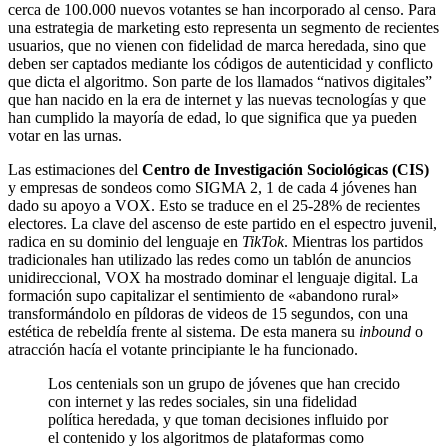
cerca de 100.000 nuevos votantes se han incorporado al censo. Para
una estrategia de marketing esto representa un segmento de recientes
usuarios, que no vienen con fidelidad de marca heredada, sino que
deben ser captados mediante los códigos de autenticidad y conflicto
que dicta el algoritmo. Son parte de los llamados “nativos digitales”
que han nacido en la era de internet y las nuevas tecnologías y que
han cumplido la mayoría de edad, lo que significa que ya pueden
votar en las urnas.
Las estimaciones del
Centro de Investigación Sociológicas (CIS)
y empresas de sondeos como SIGMA 2, 1 de cada 4 jóvenes han
dado su apoyo a VOX. Esto se traduce en el 25-28% de recientes
electores. La clave del ascenso de este partido en el espectro juvenil,
radica en su dominio del lenguaje en
TikTok
. Mientras los partidos
tradicionales han utilizado las redes como un tablón de anuncios
unidireccional, VOX ha mostrado dominar el lenguaje digital. La
formación supo capitalizar el sentimiento de «abandono rural»
transformándolo en píldoras de videos de 15 segundos, con una
estética de rebeldía frente al sistema. De esta manera su
inbound
o
atracción hacía el votante principiante le ha funcionado.
Los centenials son un grupo de jóvenes que han crecido
con internet y las redes sociales, sin una fidelidad
política heredada, y que toman decisiones influido por
el contenido y los algoritmos de plataformas como