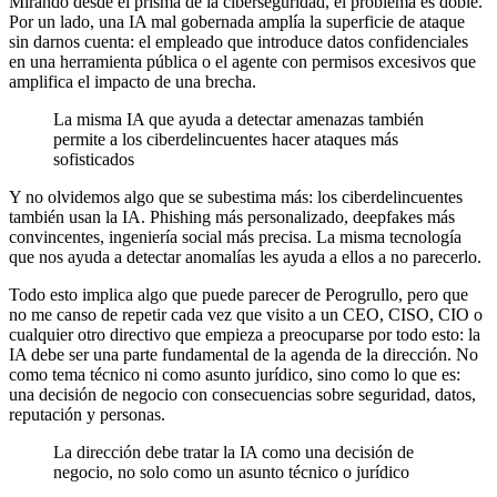
Mirando desde el prisma de la ciberseguridad, el problema es doble.
Por un lado, una IA mal gobernada amplía la superficie de ataque
sin darnos cuenta: el empleado que introduce datos confidenciales
en una herramienta pública o el agente con permisos excesivos que
amplifica el impacto de una brecha.
La misma IA que ayuda a detectar amenazas también
permite a los ciberdelincuentes hacer ataques más
sofisticados
Y no olvidemos algo que se subestima más: los ciberdelincuentes
también usan la IA. Phishing más personalizado, deepfakes más
convincentes, ingeniería social más precisa. La misma tecnología
que nos ayuda a detectar anomalías les ayuda a ellos a no parecerlo.
Todo esto implica algo que puede parecer de Perogrullo, pero que
no me canso de repetir cada vez que visito a un CEO, CISO, CIO o
cualquier otro directivo que empieza a preocuparse por todo esto: la
IA debe ser una parte fundamental de la agenda de la dirección. No
como tema técnico ni como asunto jurídico, sino como lo que es:
una decisión de negocio con consecuencias sobre seguridad, datos,
reputación y personas.
La dirección debe tratar la IA como una decisión de
negocio, no solo como un asunto técnico o jurídico