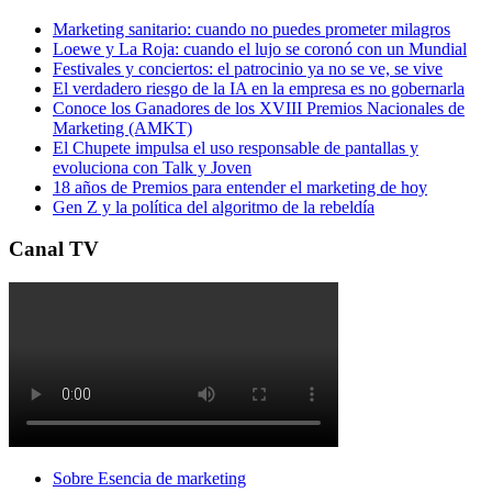
Marketing sanitario: cuando no puedes prometer milagros
Loewe y La Roja: cuando el lujo se coronó con un Mundial
Festivales y conciertos: el patrocinio ya no se ve, se vive
El verdadero riesgo de la IA en la empresa es no gobernarla
Conoce los Ganadores de los XVIII Premios Nacionales de
Marketing (AMKT)
El Chupete impulsa el uso responsable de pantallas y
evoluciona con Talk y Joven
18 años de Premios para entender el marketing de hoy
Gen Z y la política del algoritmo de la rebeldía
Canal TV
Sobre Esencia de marketing