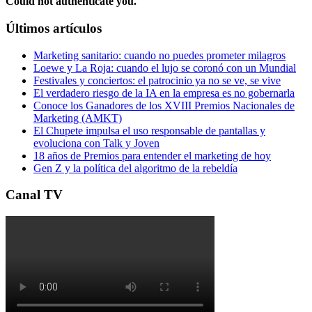
Could not authenticate you.
Últimos artículos
Marketing sanitario: cuando no puedes prometer milagros
Loewe y La Roja: cuando el lujo se coronó con un Mundial
Festivales y conciertos: el patrocinio ya no se ve, se vive
El verdadero riesgo de la IA en la empresa es no gobernarla
Conoce los Ganadores de los XVIII Premios Nacionales de
Marketing (AMKT)
El Chupete impulsa el uso responsable de pantallas y
evoluciona con Talk y Joven
18 años de Premios para entender el marketing de hoy
Gen Z y la política del algoritmo de la rebeldía
Canal TV