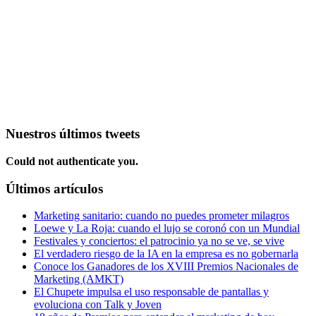
Nuestros últimos tweets
Could not authenticate you.
Últimos artículos
Marketing sanitario: cuando no puedes prometer milagros
Loewe y La Roja: cuando el lujo se coronó con un Mundial
Festivales y conciertos: el patrocinio ya no se ve, se vive
El verdadero riesgo de la IA en la empresa es no gobernarla
Conoce los Ganadores de los XVIII Premios Nacionales de
Marketing (AMKT)
El Chupete impulsa el uso responsable de pantallas y
evoluciona con Talk y Joven