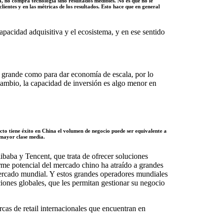
a, no compra tecnología sino resultados medibles. No es que no le
ientes y en las métricas de los resultados. Esto hace que en general
capacidad adquisitiva y el ecosistema, y en ese sentido
e grande como para dar economía de escala, por lo
cambio, la capacidad de inversión es algo menor en
to tiene éxito en China el volumen de negocio puede ser equivalente a
 mayor clase media.
ibaba y Tencent, que trata de ofrecer soluciones
rme potencial del mercado chino ha atraído a grandes
mercado mundial. Y estos grandes operadores mundiales
iones globales, que les permitan gestionar su negocio
cas de retail internacionales que encuentran en