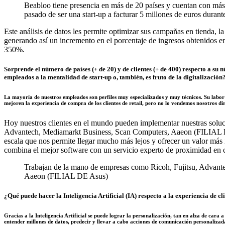
Beabloo tiene presencia en más de 20 países y cuentan con má
pasado de ser una start-up a facturar 5 millones de euros durant
Este análisis de datos les permite optimizar sus campañas en tienda, l
generando así un incremento en el porcentaje de ingresos obtenidos en 
350%.
Sorprende el número de países (+ de 20) y de clientes (+ de 400) respecto a su 
empleados a la mentalidad de start-up o, también, es fruto de la digitalización
La mayoría de nuestros empleados son perfiles muy especializados y muy técnicos. Su labor
mejoren la experiencia de compra de los clientes de retail, pero no lo vendemos nosotros di
Hoy nuestros clientes en el mundo pueden implementar nuestras solu
Advantech, Mediamarkt Business, Scan Computers, Aaeon (FILIAL 
escala que nos permite llegar mucho más lejos y ofrecer un valor más i
combina el mejor software con un servicio experto de proximidad en 
Trabajan de la mano de empresas como Ricoh, Fujitsu, Advant
Aaeon (FILIAL DE Asus)
¿Qué puede hacer la Inteligencia Artificial (IA) respecto a la experiencia de cli
Gracias a la Inteligencia Artificial se puede lograr la personalización, tan en alza de car
entender millones de datos, predecir y llevar a cabo acciones de comunicación personalizada