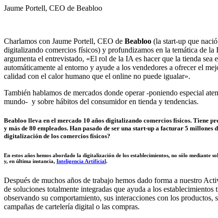
Jaume Portell, CEO de Beabloo
Charlamos con Jaume Portell, CEO de
Beabloo
(la start-up que naci
digitalizando comercios físicos) y profundizamos en la temática de la In
argumenta el entrevistado, «El rol de la IA es hacer que la tienda sea 
automáticamente al entorno y ayude a los vendedores a ofrecer el mejo
calidad con el calor humano que el online no puede igualar».
También hablamos de mercados donde operar -poniendo especial atenc
mundo- y sobre hábitos del consumidor en tienda y tendencias.
Beabloo lleva en el mercado 10 años digitalizando comercios físicos. Tiene pr
y más de 80 empleados. Han pasado de ser una start-up a facturar 5 millones
digitalización de los comercios físicos?
En estos años hemos abordado la digitalización de los establecimientos, no sólo mediante s
y, en última instancia,
Inteligencia Artificial
.
Después de muchos años de trabajo hemos dado forma a nuestro Activ
de soluciones totalmente integradas que ayuda a los establecimientos t
observando su comportamiento, sus interacciones con los productos, su 
campañas de cartelería digital o las compras.