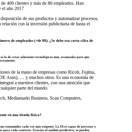
s de 400 clientes y más de 80 empleados. Han
e el año 2017
a disposición de sus productos y automatizar procesos,
relación con la inversión publicitaria de hasta el
número de empleados (+de 80). ¿Se debe esa corta cifra de
?
 es la de crear soluciones tecnológicas muy avanzadas para que
rectamente.
ciones de la mano de empresas como Ricoh, Fujitsu,
DE Asus), … y muchos otros. Es una economía de
ntegral a nuestros clientes, con una atención que
cualquier parte del mundo.
ech, Mediamarkt Business, Scan Computers,
ente en una tienda física?
a a un consumidor cada vez más exigente. La IA es capaz de procesar y
s para cada contexto. Gracias al análisis predictivo, se pueden