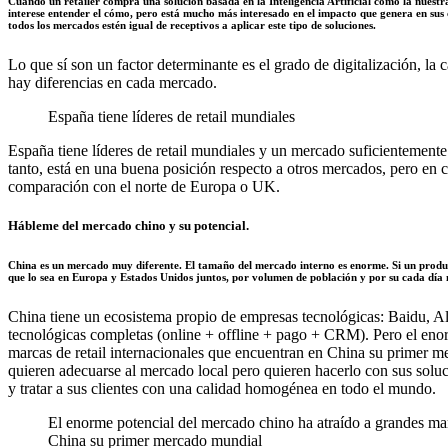
Cuando un retailer compra una solución basada en la Inteligencia Artificial como la nuestr
interese entender el cómo, pero está mucho más interesado en el impacto que genera en sus cl
todos los mercados estén igual de receptivos a aplicar este tipo de soluciones.
Lo que sí son un factor determinante es el grado de digitalización, la 
hay diferencias en cada mercado.
España tiene líderes de retail mundiales
España tiene líderes de retail mundiales y un mercado suficientement
tanto, está en una buena posición respecto a otros mercados, pero en 
comparación con el norte de Europa o UK.
Hábleme del mercado chino y su potencial.
China es un mercado muy diferente. El tamaño del mercado interno es enorme. Si un produc
que lo sea en Europa y Estados Unidos juntos, por volumen de población y por su cada día
China tiene un ecosistema propio de empresas tecnológicas: Baidu, Al
tecnológicas completas (online + offline + pago + CRM). Pero el eno
marcas de retail internacionales que encuentran en China su primer 
quieren adecuarse al mercado local pero quieren hacerlo con sus soluc
y tratar a sus clientes con una calidad homogénea en todo el mundo.
El enorme potencial del mercado chino ha atraído a grandes mar
China su primer mercado mundial