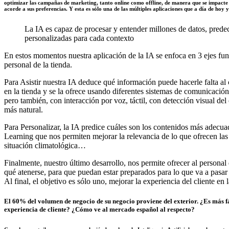
optimizar las campañas de marketing, tanto online como offline, de manera que se impacte 
acorde a sus preferencias. Y esta es sólo una de las múltiples aplicaciones que a día de hoy ya
La IA es capaz de procesar y entender millones de datos, prede
personalizadas para cada contexto
En estos momentos nuestra aplicación de la IA se enfoca en 3 ejes fun
personal de la tienda.
Para Asistir nuestra IA deduce qué información puede hacerle falta al 
en la tienda y se la ofrece usando diferentes sistemas de comunicaci
pero también, con interacción por voz, táctil, con detección visual de
más natural.
Para Personalizar, la IA predice cuáles son los contenidos más adec
Learning que nos permiten mejorar la relevancia de lo que ofrecen las
situación climatológica…
Finalmente, nuestro último desarrollo, nos permite ofrecer al personal 
qué atenerse, para que puedan estar preparados para lo que va a pasar y 
Al final, el objetivo es sólo uno, mejorar la experiencia del cliente en l
El 60% del volumen de negocio de su negocio proviene del exterior. ¿Es más f
experiencia de cliente? ¿Cómo ve al mercado español al respecto?