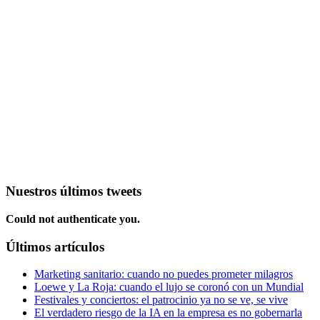
Nuestros últimos tweets
Could not authenticate you.
Últimos artículos
Marketing sanitario: cuando no puedes prometer milagros
Loewe y La Roja: cuando el lujo se coronó con un Mundial
Festivales y conciertos: el patrocinio ya no se ve, se vive
El verdadero riesgo de la IA en la empresa es no gobernarla