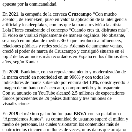
apuesta por la omnicanalidad.
En
2021
, la campaña de la cerveza
Cruzcampo
“Con mucho
acento”, de Heineken, puso en valor la aplicación de la inteligencia
artificial y los deepfakes, con los que la marca revivió a la artista
Lola Flores ensalzando el concepto “Cuando eres tú, disfrutas más”.
El video se viralizó rápidamente de manera orgánica. No obstante,
se apoyó en un plan de medios 360º que involucró a influencers,
relaciones públicas y redes sociales. Además de aumentar ventas,
creció el poder de marca de Cruzcampo y consiguió situarse en el
top 2 de los anuncios más recordados en España en los últimos diez
años, según Kantar.
En
2020
, Bankinter, con su reposicionamiento y modernización de
la marca creció en notoriedad en un 996% y con todos los
indicadores de marca subiendo por encima del 10%, construyendo la
imagen de un banco más cercano, comprometido y transparente.
Con su anuncio en YouTube alcanzó 2,5 millones de espectadores
únicos procedentes de 29 países distintos y tres millones de
visualizaciones.
En
2019
el máximo galardón fue para
BBVA
con su plataforma
“Aprendemos Juntos”, su comunidad de usuarios superó el millón y
medio de personas, las cuales visionaron los contenidos más de
cuatrocientos cincuenta millones de veces, unos datos que arrojaron