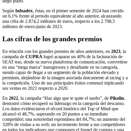
largo plazo.
Según
Infoadex
, éstas, en el primer semestre de 2024 han crecido
un 6,1% frente al periodo equivalente al año anterior, alcanzando
una cifra de 2.874,2 millones de euros, respecto a los 2.708,5
millones de enero-junio de 2023.
Las cifras de los grandes premios
En relación con los grandes premios de años anteriores, en
2023
, la
campaña de
CUPRA
logró acaparar un 40% de la facturación de
SEAT tras, desde su nueva plataforma de comunicación, convertirse
en una “mega marca” transgresora y desafiante en su categoría,
siendo capaz de llegar a un segmento de la población elevado y
premium, alejándose de la imagen asociada únicamente al racing y a
la competición. Uno de sus principales éxitos comenzó triplicando
sus ventas en 2021 respecto a 2020.
En
2022
, la campaña “Haz algo que te quite el sueño”, de
Pikolin
,
demostró cómo recuperó su liderazgo en la categoría del descanso.
Los datos evidenciaron el récord histórico del Top of Mind que
alcanzó el 48,7%, superando en 20 puntos a su inmediato
competidor; una notoriedad espontánea del 84,7%; un aumento del
328% de visitas a su web; un incremento frente a sus competidores
en todos los indicadores que componen el funnel de compra y una