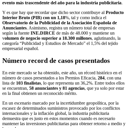
evento más trascendente del año para la industria publicitaria
.
Y es que hay que recordar que dicho sector contribuye al
Producto
Interior Bruto (PIB) con un 1,18
%, tal y como indica el
Observatorio de la Publicidad de la Asociación Española de
Anunciantes
. Asimismo, registra un número total de empresas
según la fuente
INE.DIRCE
de más de 48.000 y mantiene un
v
olumen de negocio superior a 18.300 millones
, aglutinando, la
categoría “Publicidad y Estudios de Mercado” el 1,5% del tejido
empresarial español.
Número record de casos presentados
En este mercado se ha obtenido, este año, un récord histórico en el
número de casos presentados a los Premios Eficacia,
284
, con una
lista de
103 finalistas
, lo que representa un 36,2%. Entre todos ellos
se encuentran,
58 anunciantes y 81 agencias
, que ya solo por estar
en la final obtienen un reconocido mérito.
En un escenario marcado por la incertidumbre geopolítica, por la
escasez de determinados suministros provocado por los conflictos
internacionales y la inflación global, la industria publicitaria
demuestra que es justo en estos momentos cuando es necesario
mantener las inversiones publicitarias para obtener retorno a medio y