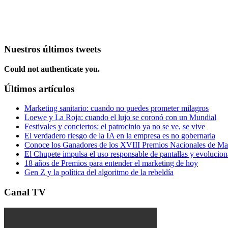
Nuestros últimos tweets
Could not authenticate you.
Últimos artículos
Marketing sanitario: cuando no puedes prometer milagros
Loewe y La Roja: cuando el lujo se coronó con un Mundial
Festivales y conciertos: el patrocinio ya no se ve, se vive
El verdadero riesgo de la IA en la empresa es no gobernarla
Conoce los Ganadores de los XVIII Premios Nacionales de 
El Chupete impulsa el uso responsable de pantallas y evolucio
18 años de Premios para entender el marketing de hoy
Gen Z y la política del algoritmo de la rebeldía
Canal TV