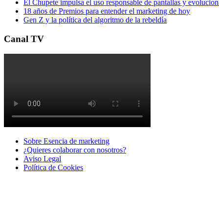
El Chupete impulsa el uso responsable de pantallas y evolucio
18 años de Premios para entender el marketing de hoy
Gen Z y la política del algoritmo de la rebeldía
Canal TV
Sobre Esencia de marketing
¿Quieres colaborar con nosotros?
Aviso Legal
Polí­tica de Cookies