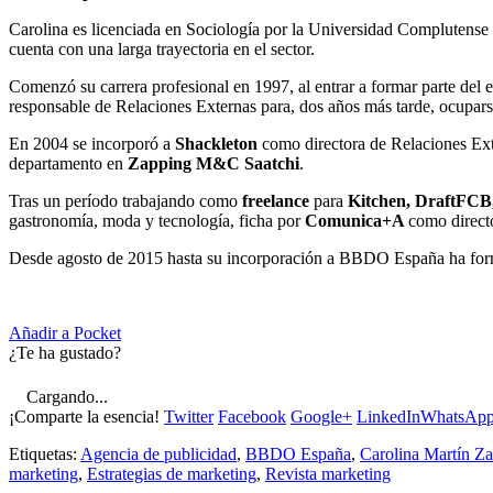
Carolina es licenciada en Sociología por la Universidad Compluten
cuenta con una larga trayectoria en el sector.
Comenzó su carrera profesional en 1997, al entrar a formar parte del 
responsable de Relaciones Externas para, dos años más tarde, ocupar
En 2004 se incorporó a
Shackleton
como directora de Relaciones Ext
departamento en
Zapping M&C Saatchi
.
Tras un período trabajando como
freelance
para
Kitchen, DraftFC
gastronomía, moda y tecnología, ficha por
Comunica+A
como direct
Desde agosto de 2015 hasta su incorporación a BBDO España ha for
Añadir a Pocket
¿Te ha gustado?
Cargando...
¡Comparte la esencia!
Twitter
Facebook
Google+
LinkedIn
WhatsAp
Etiquetas:
Agencia de publicidad
,
BBDO España
,
Carolina Martín Z
marketing
,
Estrategias de marketing
,
Revista marketing