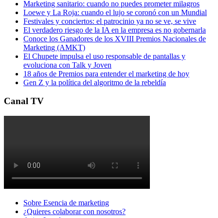
Marketing sanitario: cuando no puedes prometer milagros
Loewe y La Roja: cuando el lujo se coronó con un Mundial
Festivales y conciertos: el patrocinio ya no se ve, se vive
El verdadero riesgo de la IA en la empresa es no gobernarla
Conoce los Ganadores de los XVIII Premios Nacionales de
Marketing (AMKT)
El Chupete impulsa el uso responsable de pantallas y
evoluciona con Talk y Joven
18 años de Premios para entender el marketing de hoy
Gen Z y la política del algoritmo de la rebeldía
Canal TV
Sobre Esencia de marketing
¿Quieres colaborar con nosotros?