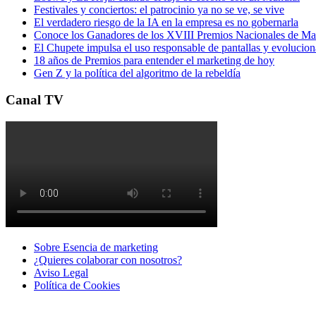
Festivales y conciertos: el patrocinio ya no se ve, se vive
El verdadero riesgo de la IA en la empresa es no gobernarla
Conoce los Ganadores de los XVIII Premios Nacionales de 
El Chupete impulsa el uso responsable de pantallas y evolucio
18 años de Premios para entender el marketing de hoy
Gen Z y la política del algoritmo de la rebeldía
Canal TV
Sobre Esencia de marketing
¿Quieres colaborar con nosotros?
Aviso Legal
Polí­tica de Cookies