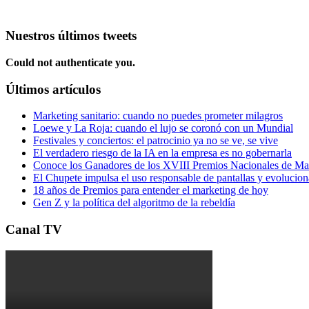
Nuestros últimos tweets
Could not authenticate you.
Últimos artículos
Marketing sanitario: cuando no puedes prometer milagros
Loewe y La Roja: cuando el lujo se coronó con un Mundial
Festivales y conciertos: el patrocinio ya no se ve, se vive
El verdadero riesgo de la IA en la empresa es no gobernarla
Conoce los Ganadores de los XVIII Premios Nacionales de 
El Chupete impulsa el uso responsable de pantallas y evolucio
18 años de Premios para entender el marketing de hoy
Gen Z y la política del algoritmo de la rebeldía
Canal TV