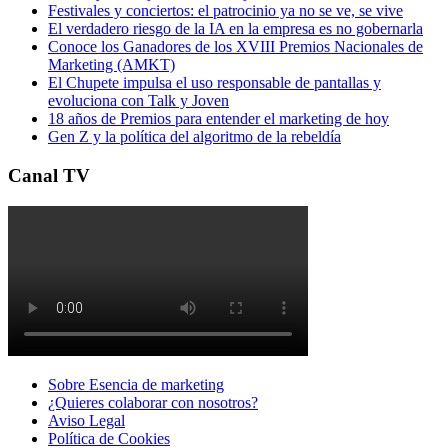
Festivales y conciertos: el patrocinio ya no se ve, se vive
El verdadero riesgo de la IA en la empresa es no gobernarla
Conoce los Ganadores de los XVIII Premios Nacionales de
Marketing (AMKT)
El Chupete impulsa el uso responsable de pantallas y
evoluciona con Talk y Joven
18 años de Premios para entender el marketing de hoy
Gen Z y la política del algoritmo de la rebeldía
Canal TV
Sobre Esencia de marketing
¿Quieres colaborar con nosotros?
Aviso Legal
Polí­tica de Cookies