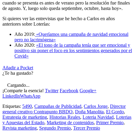
cuando se presenta es antes de verano pero la resolución fue finales
de agosto. Y, luego solo queda septiembre, octubre, hasta hoy».
Si quieres ver las entrevistas que he hecho a Carlos en años
anteriores sobre Loterías:
Año 2019:
«Queríamos una campaña de navidad emocional
pero no lacrimógena»
Año 2020:
«El tono de la campaña tenía que ser emocional y
positivo sin poner el foco en los sentimientos generados por el
Covid»
Añadir a Pocket
¿Te ha gustado?
Cargando...
¡Comparte la esencia!
Twitter
Facebook
Google+
LinkedIn
WhatsApp
Etiquetas:
5490
,
Campañas de Publicidad
,
Carlos Jorge
,
Director
general creativo Contrapunto BBDO
,
Doña Manolita
,
El Gordo
,
Estrategia de marketing
,
Historias Reales
,
Loteria Navidad
,
Loterias
y Apuestas del Estado
,
Marketing de contenidos
,
Primer Premio
,
Revista marketing
,
Segundo Premio
,
Tercer Premio