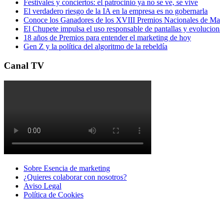
Festivales y conciertos: el patrocinio ya no se ve, se vive
El verdadero riesgo de la IA en la empresa es no gobernarla
Conoce los Ganadores de los XVIII Premios Nacionales de 
El Chupete impulsa el uso responsable de pantallas y evolucio
18 años de Premios para entender el marketing de hoy
Gen Z y la política del algoritmo de la rebeldía
Canal TV
Sobre Esencia de marketing
¿Quieres colaborar con nosotros?
Aviso Legal
Polí­tica de Cookies