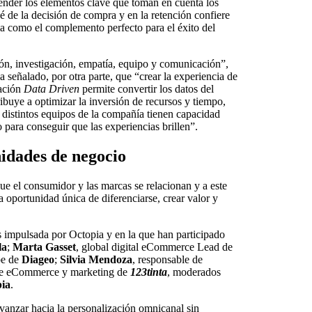
tender los elementos clave que toman en cuenta los
é de la decisión de compra y en la retención confiere
a como el complemento perfecto para el éxito del
tión, investigación, empatía, equipo y comunicación”,
 señalado, por otra parte, que “crear la experiencia de
vación
Data Driven
permite convertir los datos del
buye a optimizar la inversión de recursos y tiempo,
os distintos equipos de la compañía tienen capacidad
 para conseguir que las experiencias brillen”.
idades de negocio
 el consumidor y las marcas se relacionan y a este
 oportunidad única de diferenciarse, crear valor y
 impulsada por Octopia y en la que han participado
la
;
Marta Gasset
, global digital eCommerce Lead de
pe de
Diageo
;
Silvia Mendoza
, responsable de
 de eCommerce y marketing de
123tinta
, moderados
ia
.
 avanzar hacia la personalización omnicanal sin