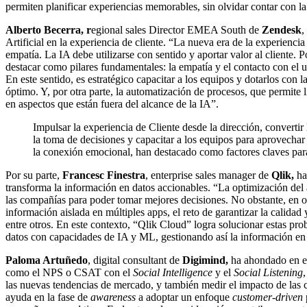
permiten planificar experiencias memorables, sin olvidar contar con la
Alberto Becerra, r
egional sales Director EMEA South de
Zendesk
,
Artificial en la experiencia de cliente. “La nueva era de la experiencia
empatía. La IA debe utilizarse con sentido y aportar valor al cliente.
destacar como pilares fundamentales: la empatía y el contacto con el u
En este sentido, es estratégico capacitar a los equipos y dotarlos con l
óptimo. Y, por otra parte, la automatización de procesos, que permite 
en aspectos que están fuera del alcance de la IA”.
Impulsar la experiencia de Cliente desde la dirección, convertir
la toma de decisiones y capacitar a los equipos para aprovechar e
la conexión emocional, han destacado como factores claves para 
Por su parte,
Francesc Finestra
, enterprise sales manager de
Qlik,
ha
transforma la información en datos accionables. “La optimización del an
las compañías para poder tomar mejores decisiones. No obstante, en 
información aislada en múltiples apps, el reto de garantizar la calidad 
entre otros. En este contexto, “Qlik Cloud” logra solucionar estas prob
datos con capacidades de IA y ML, gestionando así la información en 
Paloma Artuñedo
, digital consultant de
Digimind,
ha ahondado en el
como el NPS o CSAT con el
Social Intelligence
y el
Social Listening
,
las nuevas tendencias de mercado, y también medir el impacto de las 
ayuda en la fase de
awareness
a adoptar un enfoque
customer-driven