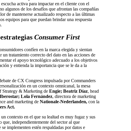
escucha activa para impactar en el cliente con el
mo algunos de los desafíos que afrontan las compañías
lor de mantenerse actualizado respecto a las últimas
 los equipos para que puedan brindar una respuesta
.
 estrategias
Consumer First
 consumidores confíen en la marca elegida y sientan
r un tratamiento correcto del dato en las acciones de
ementar el apoyo tecnológico adecuado a los objetivos
ción y entienda la importancia que se le da a la
 de debate de CX Congress impulsada por Commanders
 personalización en un contexto omnicanal, la mesa
f Strategy & Marketing de
Engie; Beatriz Díaz
, head
Iberostar; Lola Fernández
, directora de marketing
ience and marketing de
Nationale-Nederlanden,
con la
rs Act.
 un contexto en el que su lealtad es muy fugaz y sus
do que, independientemente del sector al que
e se implementen estén respaldadas por datos e