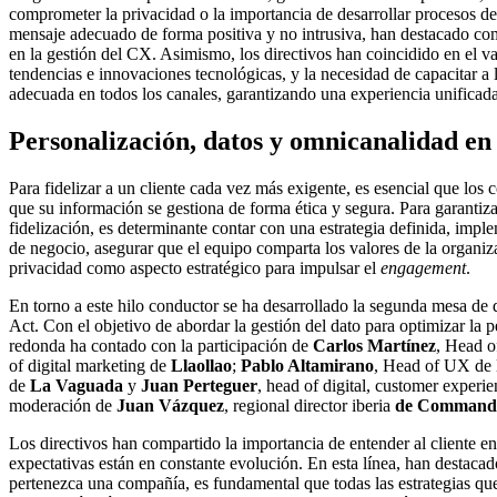
comprometer la privacidad o la importancia de desarrollar procesos de 
mensaje adecuado de forma positiva y no intrusiva, han destacado co
en la gestión del CX. Asimismo, los directivos han coincidido en el va
tendencias e innovaciones tecnológicas, y la necesidad de capacitar a
adecuada en todos los canales, garantizando una experiencia unificada
Personalización, datos y omnicanalidad en
Para fidelizar a un cliente cada vez más exigente, es esencial que los
que su información se gestiona de forma ética y segura. Para garantiza
fidelización, es determinante contar con una estrategia definida, impl
de negocio, asegurar que el equipo comparta los valores de la organiza
privacidad como aspecto estratégico para impulsar el
engagement
.
En torno a este hilo conductor se ha desarrollado la segunda mesa
Act. Con el objetivo de abordar la gestión del dato para optimizar la
redonda ha contado con la participación de
Carlos Martínez
, Head o
of digital marketing de
Llaollao
;
Pablo Altamirano
, Head of UX de
de
La Vaguada
y
Juan Perteguer
, head of digital, customer exper
moderación de
Juan Vázquez
, regional director iberia
de Commande
Los directivos han compartido la importancia de entender al cliente en
expectativas están en constante evolución. En esta línea, han destaca
pertenezca una compañía, es fundamental que todas las estrategias qu