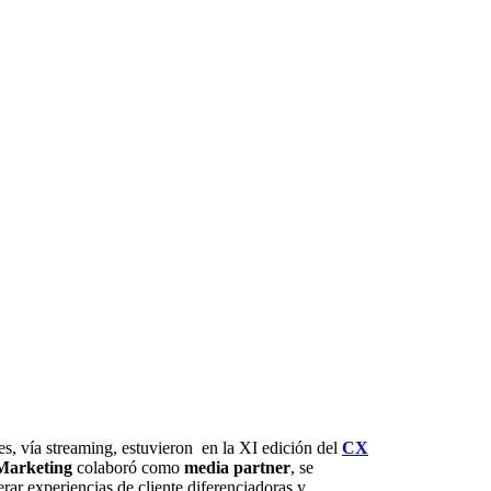
es, vía streaming, estuvieron en la XI edición del
CX
 Marketing
colaboró como
media partner
, se
rar experiencias de cliente diferenciadoras y