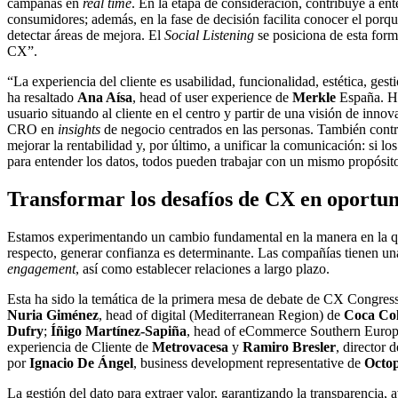
campañas en
real time
. En la etapa de consideración, contribuye a en
consumidores; además, en la fase de decisión facilita conocer el porqu
detectar áreas de mejora. El
Social Listening
se posiciona de esta form
CX”.
“La experiencia del cliente es usabilidad, funcionalidad, estética, ges
ha resaltado
Ana Aísa
, head of user experience de
Merkle
España. Ha
usuario situando al cliente en el centro y partir de una visión de inno
CRO en
insights
de negocio centrados en las personas. También contri
mejorar la rentabilidad y, por último, a unificar la comunicación: si l
para entender los datos, todos pueden trabajar con un mismo propósito
Transformar los desafíos de CX en oportun
Estamos experimentando un cambio fundamental en la manera en la que
respecto, generar confianza es determinante. Las compañías tienen una
engagement
, así como establecer relaciones a largo plazo.
Esta ha sido la temática de la primera mesa de debate de CX Congress
Nuria Giménez
, head of digital (Mediterranean Region) de
Coca Co
Dufry
;
Íñigo Martínez-Sapiña
, head of eCommerce Southern Euro
experiencia de Cliente de
Metrovacesa
y
Ramiro Bresler
, director
por
Ignacio De Ángel
, business development representative de
Octop
La gestión del dato para extraer valor, garantizando la transparencia,