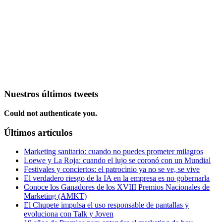
Nuestros últimos tweets
Could not authenticate you.
Últimos artículos
Marketing sanitario: cuando no puedes prometer milagros
Loewe y La Roja: cuando el lujo se coronó con un Mundial
Festivales y conciertos: el patrocinio ya no se ve, se vive
El verdadero riesgo de la IA en la empresa es no gobernarla
Conoce los Ganadores de los XVIII Premios Nacionales de
Marketing (AMKT)
El Chupete impulsa el uso responsable de pantallas y
evoluciona con Talk y Joven