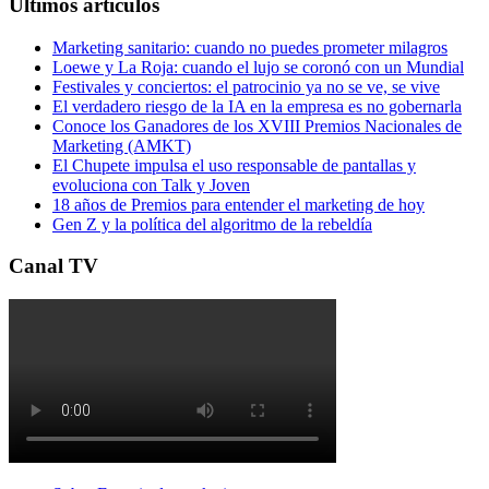
Últimos artículos
Marketing sanitario: cuando no puedes prometer milagros
Loewe y La Roja: cuando el lujo se coronó con un Mundial
Festivales y conciertos: el patrocinio ya no se ve, se vive
El verdadero riesgo de la IA en la empresa es no gobernarla
Conoce los Ganadores de los XVIII Premios Nacionales de
Marketing (AMKT)
El Chupete impulsa el uso responsable de pantallas y
evoluciona con Talk y Joven
18 años de Premios para entender el marketing de hoy
Gen Z y la política del algoritmo de la rebeldía
Canal TV