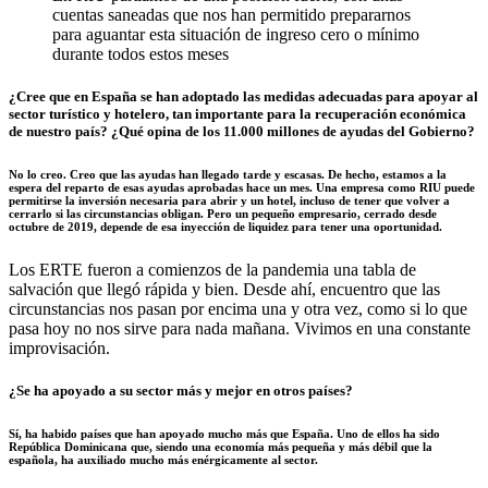
cuentas saneadas que nos han permitido prepararnos
para aguantar esta situación de ingreso cero o mínimo
durante todos estos meses
¿Cree que en España se han adoptado las medidas adecuadas para apoyar al
sector turístico y hotelero, tan importante para la recuperación económica
de nuestro país? ¿Qué opina de los 11.000 millones de ayudas del Gobierno?
No lo creo. Creo que las ayudas han llegado tarde y escasas. De hecho, estamos a la
espera del reparto de esas ayudas aprobadas hace un mes. Una empresa como RIU puede
permitirse la inversión necesaria para abrir y un hotel, incluso de tener que volver a
cerrarlo si las circunstancias obligan. Pero un pequeño empresario, cerrado desde
octubre de 2019, depende de esa inyección de liquidez para tener una oportunidad.
Los ERTE fueron a comienzos de la pandemia una tabla de
salvación que llegó rápida y bien. Desde ahí, encuentro que las
circunstancias nos pasan por encima una y otra vez, como si lo que
pasa hoy no nos sirve para nada mañana. Vivimos en una constante
improvisación.
¿Se ha apoyado a su sector más y mejor en otros países?
Sí, ha habido países que han apoyado mucho más que España. Uno de ellos ha sido
República Dominicana que, siendo una economía más pequeña y más débil que la
española, ha auxiliado mucho más enérgicamente al sector.