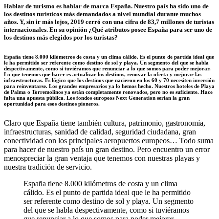
Hablar de turismo es hablar de marca España. Nuestro país ha sido uno de
los destinos turísticos más demandados a nivel mundial durante muchos
años. Y, sin ir más lejos, 2019 cerró con una cifra de 83,7 millones de turistas
internacionales. En su opinión ¿Qué atributos posee España para ser uno de
los destinos más elegidos por los turistas?
España tiene 8.000 kilómetros de costa y un clima cálido. Es el punto de partida ideal que
le ha permitido ser referente como destino de sol y playa. Un segmento del que se habla
despectivamente, como si tuviéramos que renunciar a lo que somos para poder mejorar.
Lo que tenemos que hacer es actualizar los destinos, renovar la oferta y mejorar las
infraestructuras. Es lógico que los destinos que nacieron en los 60 y 70 necesiten inversión
para reinventarse. Los grandes empresarios ya lo hemos hecho. Nuestros hoteles de Playa
de Palma o Torremolinos ya están completamente renovados, pero no es suficiente. Hace
falta una apuesta pública. Los fondos europeos Next Generation serían la gran
oportunidad para esos destinos pioneros.
Claro que España tiene también cultura, patrimonio, gastronomía,
infraestructuras, sanidad de calidad, seguridad ciudadana, gran
conectividad con los principales aeropuertos europeos… Todo suma
para hacer de nuestro país un gran destino. Pero encuentro un error
menospreciar la gran ventaja que tenemos con nuestras playas y
nuestra tradición de servicio.
España tiene 8.000 kilómetros de costa y un clima
cálido. Es el punto de partida ideal que le ha permitido
ser referente como destino de sol y playa. Un segmento
del que se habla despectivamente, como si tuviéramos
que renunciar a lo que somos para poder mejorar