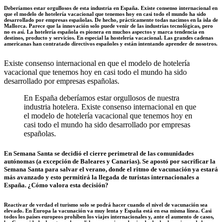
Deberíamos estar orgullosos de esta industria en España. Existe consenso internacional en
que el modelo de hotelería vacacional que tenemos hoy en casi todo el mundo ha sido
desarrollado por empresas españolas. De hecho, prácticamente todas nacimos en la isla de
Mallorca. Parece que la innovación solo puede venir de las industrias tecnológicas, pero
no es así. La hotelería española es pionera en muchos aspectos y marca tendencia en
destinos, producto y servicios. En especial la hostelería vacacional. Las grandes cadenas
americanas han contratado directivos españoles y están intentando aprender de nosotros.
Existe consenso internacional en que el modelo de hotelería
vacacional que tenemos hoy en casi todo el mundo ha sido
desarrollado por empresas españolas.
En España deberíamos estar orgullosos de nuestra
industria hotelera. Existe consenso internacional en que
el modelo de hotelería vacacional que tenemos hoy en
casi todo el mundo ha sido desarrollado por empresas
españolas.
En Semana Santa se decidió el cierre perimetral de las comunidades
autónomas
(a excepción de Baleares y Canarias). Se apostó por sacrificar la
Semana Santa para salvar el verano, donde el ritmo de vacunación ya estará
más avanzado y esto permitirá la llegada de turistas internacionales a
España. ¿Cómo valora esta decisión?
Reactivar de verdad el turismo solo se podrá hacer cuando el nivel de vacunación sea
elevado. En Europa la vacunación va muy lenta y España está en esa misma línea. Casi
todos los países europeos prohíben los viajes internacionales y, ante el aumento de casos,