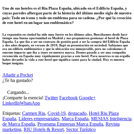
Uno de sus hoteles es el Riu Plaza España, ubicado en el Edificio España, y
cuyas paredes albergan parte de la historia del último medio siglo de nuestro
país: Todo un icono y todo un emblema para su cadena. ¿Por qué la creación
de este hotel en un lugar tan emblemático?
La expansión en ciudad ha sido muy fuerte en los últimos años. Buscábamos desde hace
tiempo una buena oportunidad en Madrid y nos propusieron gestionar el hotel de Plaza
España. Lo que iba a ser un contrato de gestión pasó a ser la compra del Edificio España
y dos años después, en verano de 2019, llegó su presentación en sociedad. Sabíamos que
era un edificio emblemático y que la ubicación era inmejorable, pero no calculamos el
enorme impacto que iba a tener en nuestra marca. Hemos pasado a ser una compañía
reconocida en España muy rápidamente gracias a este hotel. Para nosotros es un orgullo
haber devuelto la vida a este hotel que significa tanto para la ciudad. Hoy es nuestro
buque insignia.
Añadir a Pocket
¿Te ha gustado?
Cargando...
¡Comparte la esencia!
Twitter
Facebook
Google+
LinkedIn
WhatsApp
Etiquetas:
Carmen Riu
,
Covid-19
,
destacado
,
Hotel Riu Plaza
España
,
Líderes empresariales
,
Marca España
,
MESIAS Inteligencia
de Marca España
,
Programa Empresas Marca España
,
Revista
marketing
,
RIU Hotels & Resort
,
Sector Turístico