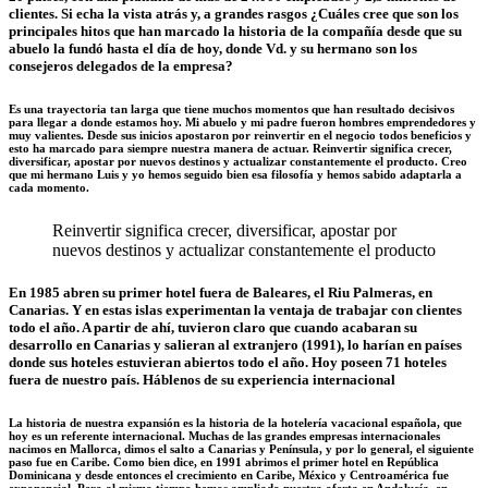
clientes. Si echa la vista atrás y, a grandes rasgos ¿Cuáles cree que son los
principales hitos que han marcado la historia de la compañía desde que su
abuelo la fundó hasta el día de hoy, donde Vd. y su hermano son los
consejeros delegados de la empresa?
Es una trayectoria tan larga que tiene muchos momentos que han resultado decisivos
para llegar a donde estamos hoy. Mi abuelo y mi padre fueron hombres emprendedores y
muy valientes. Desde sus inicios apostaron por reinvertir en el negocio todos beneficios y
esto ha marcado para siempre nuestra manera de actuar. Reinvertir significa crecer,
diversificar, apostar por nuevos destinos y actualizar constantemente el producto. Creo
que mi hermano Luis y yo hemos seguido bien esa filosofía y hemos sabido adaptarla a
cada momento.
Reinvertir significa crecer, diversificar, apostar por
nuevos destinos y actualizar constantemente el producto
En 1985 abren su primer hotel fuera de Baleares, el Riu Palmeras, en
Canarias. Y en estas islas experimentan la ventaja de trabajar con clientes
todo el año. A partir de ahí, tuvieron claro que cuando acabaran su
desarrollo en Canarias y salieran al extranjero (1991), lo harían en países
donde sus hoteles estuvieran abiertos todo el año. Hoy poseen 71 hoteles
fuera de nuestro país. Háblenos de su experiencia internacional
La historia de nuestra expansión es la historia de la hotelería vacacional española, que
hoy es un referente internacional. Muchas de las grandes empresas internacionales
nacimos en Mallorca, dimos el salto a Canarias y Península, y por lo general, el siguiente
paso fue en Caribe. Como bien dice, en 1991 abrimos el primer hotel en República
Dominicana y desde entonces el crecimiento en Caribe, México y Centroamérica fue