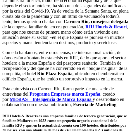
La industria turística, motor de la economía española y de la que
depende el sector hotelero, ha sido una de las grandes damnificadas
por la crisis del Covid-19. Ya de vuelta de la Semana Santa, en plena
cuarta ola de la pandemia y con un ritmo de vacunación todavía
lento, hemos querido charlar con
Carmen Riu, consejera delegada
de la empresa familiar de tercera generación,
RIU Hotels & Resort
,
para que nos cuente de primera mano cómo están viviendo esta
situación desde su sector, «en el que España es pionera en muchos
aspectos y marca tendencia en destinos, producto y servicios».
Con ella hablamos, entre otros temas, de
internacionalización, de
cómo están afrontando esta crisis en RIU, de lo que aporta el sector
hotelero a la marca España o del pasaporte sanitario. También de
recuperación y del que se ha convertido en el “buque insignia” de la
compañía, el hotel
Riu Plaza España
, ubicado en el emblemático
edificio España, que ha tenido un sorpresivo impacto en la marca.
Esta entrevista con Carmen Riu, forma parte de una serie de
entrevistas del
Programa Empresas marca España
, creado
por
MESIAS – Inteligencia de Marca España
y desarrollado en
colaboración con nuestra publicación,
Esencia de Marketing
.
RIU Hotels & Resorts es una empresa familiar de tercera generación, que se
fundó en Mallorca en 1953 como un pequeño negocio vacacional de la
familia RIU y que, en la actualidad, cuenta con 100 hoteles, distribuidos por
20 países, con una plantilla de más de 24.000 empleados y 2,3 millones de