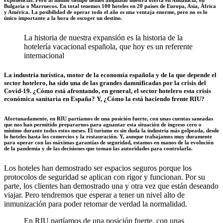
exponencial. Pero al mismo tiempo hemos ampliado nuestra oferta en Andalucía, en
Bulgaria o Marruecos. En total tenemos 100 hoteles en 20 países de Europa, Asia, África
y América. La posibilidad de operar todo el año es una ventaja enorme, pero no es lo
único importante a la hora de escoger un destino.
La historia de nuestra expansión es la historia de la
hotelería vacacional española, que hoy es un referente
internacional
La industria turística, motor de la economía española y de la que depende el
sector hotelero, ha sido una de las grandes damnificadas por la crisis del
Covid-19. ¿Cómo está afrontando, en general, el sector hotelero esta crisis
económica sanitaria en España? Y, ¿Cómo la está haciendo frente RIU?
Afortunadamente, en RIU partíamos de una posición fuerte, con unas cuentas saneadas
que nos han permitido prepararnos para aguantar esta situación de ingreso cero o
mínimo durante todos estos meses. El turismo es sin duda la industria más golpeada, desde
lo hoteles hasta los comercios y la restauración. Y, aunque trabajamos muy duramente
para operar con las máximas garantías de seguridad, estamos en manos de la evolución
de la pandemia y de las decisiones que toman las autoridades para controlarla.
Los hoteles han demostrado ser espacios seguros porque los
protocolos de seguridad se aplican con rigor y funcionan. Por su
parte, los clientes han demostrado una y otra vez que están deseando
viajar. Pero tendremos que esperar a tener un nivel alto de
inmunización para poder retomar de verdad la normalidad.
En RIU partíamos de una posición fuerte, con unas