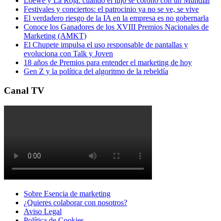
Loewe y La Roja: cuando el lujo se coronó con un Mundial
Festivales y conciertos: el patrocinio ya no se ve, se vive
El verdadero riesgo de la IA en la empresa es no gobernarla
Conoce los Ganadores de los XVIII Premios Nacionales de
Marketing (AMKT)
El Chupete impulsa el uso responsable de pantallas y
evoluciona con Talk y Joven
18 años de Premios para entender el marketing de hoy
Gen Z y la política del algoritmo de la rebeldía
Canal TV
Sobre Esencia de marketing
¿Quieres colaborar con nosotros?
Aviso Legal
Polí­tica de Cookies