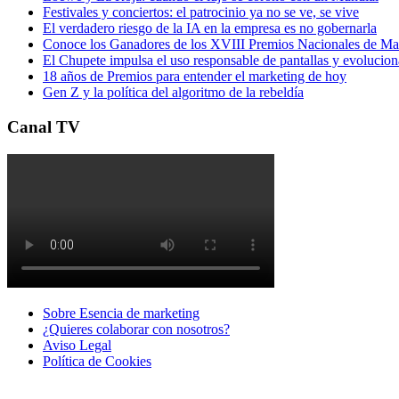
Festivales y conciertos: el patrocinio ya no se ve, se vive
El verdadero riesgo de la IA en la empresa es no gobernarla
Conoce los Ganadores de los XVIII Premios Nacionales de 
El Chupete impulsa el uso responsable de pantallas y evolucio
18 años de Premios para entender el marketing de hoy
Gen Z y la política del algoritmo de la rebeldía
Canal TV
Sobre Esencia de marketing
¿Quieres colaborar con nosotros?
Aviso Legal
Polí­tica de Cookies