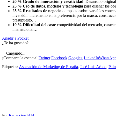
20 % Grado de innovación y creatividad
. Desarrollo origin
25 % Uso de datos, modelos y tecnología
para diseñar los obj
25 % Resultados de negocio
o impacto sobre variables conect
inversión, incremento en la preferencia por la marca, construc
presupuesto…
10 % Dificultad del caso
: competitividad del mercado, caracte
internacional…
Añadir a Pocket
¿Te ha gustado?
Cargando...
¡Comparte la esencia!
Twitter
Facebook
Google+
LinkedIn
WhatsAp
Etiquetas:
Asociación de Marketing de España
,
José Luis Arbeo
,
Palm
Por
Redacción B.H.