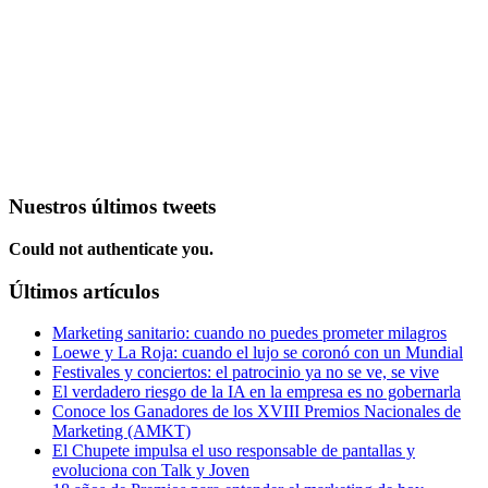
Nuestros últimos tweets
Could not authenticate you.
Últimos artículos
Marketing sanitario: cuando no puedes prometer milagros
Loewe y La Roja: cuando el lujo se coronó con un Mundial
Festivales y conciertos: el patrocinio ya no se ve, se vive
El verdadero riesgo de la IA en la empresa es no gobernarla
Conoce los Ganadores de los XVIII Premios Nacionales de
Marketing (AMKT)
El Chupete impulsa el uso responsable de pantallas y
evoluciona con Talk y Joven