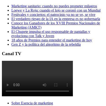
Marketing sanitario: cuando no puedes prometer milagros
Loewe y La Roja: cuando el lujo se coronó con un Mundial
Festivales y conciertos: el patrocinio ya no se ve, se vive
El verdadero riesgo de la IA en la empresa es no gobernarla
Conoce los Ganadores de los XVIII Premios Nacionales de
Marketing (AMKT)
El Chupete impulsa el uso responsable de pantallas y
evoluciona con Talk y Joven
18 años de Premios para entender el marketing de hoy
Gen Z y la política del algoritmo de la rebeldía
Canal TV
Sobre Esencia de marketing