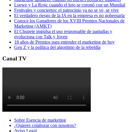
Loewe y La Roja: cuando el lujo se coronó con un Mundial
Festivales y conciertos: el patrocinio ya no se ve, se vive
El verdadero riesgo de la IA en la empresa es no gobernarla
Conoce los Ganadores de los XVIII Premios Nacionales de
Marketing (AMKT)
El Chupete impulsa el uso responsable de pantallas y
evoluciona con Talk y Joven
18 años de Premios para entender el marketing de hoy
Gen Z y la política del algoritmo de la rebeldía
Canal TV
Sobre Esencia de marketing
¿Quieres colaborar con nosotros?
Aviso Legal