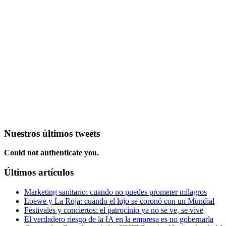
Nuestros últimos tweets
Could not authenticate you.
Últimos artículos
Marketing sanitario: cuando no puedes prometer milagros
Loewe y La Roja: cuando el lujo se coronó con un Mundial
Festivales y conciertos: el patrocinio ya no se ve, se vive
El verdadero riesgo de la IA en la empresa es no gobernarla