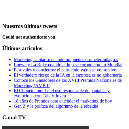
Nuestros últimos tweets
Could not authenticate you.
Últimos artículos
Marketing sanitario: cuando no puedes prometer milagros
Loewe y La Roja: cuando el lujo se coronó con un Mundial
Festivales y conciertos: el patrocinio ya no se ve, se vive
El verdadero riesgo de la IA en la empresa es no gobernarla
Conoce los Ganadores de los XVIII Premios Nacionales de
Marketing (AMKT)
El Chupete impulsa el uso responsable de pantallas y
evoluciona con Talk y Joven
18 años de Premios para entender el marketing de hoy
Gen Z y la política del algoritmo de la rebeldía
Canal TV