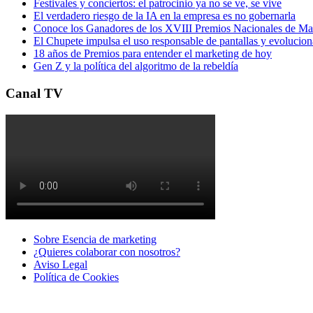
Festivales y conciertos: el patrocinio ya no se ve, se vive
El verdadero riesgo de la IA en la empresa es no gobernarla
Conoce los Ganadores de los XVIII Premios Nacionales de 
El Chupete impulsa el uso responsable de pantallas y evolucio
18 años de Premios para entender el marketing de hoy
Gen Z y la política del algoritmo de la rebeldía
Canal TV
Sobre Esencia de marketing
¿Quieres colaborar con nosotros?
Aviso Legal
Polí­tica de Cookies