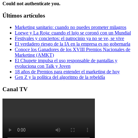
Could not authenticate you.
Últimos artículos
Marketing sanitario: cuando no puedes prometer milagros
Loewe y La Roja: cuando el lujo se coronó con un Mundial
Festivales y conciertos: el patrocinio ya no se ve, se vive
El verdadero riesgo de la IA en la empresa es no gobernarla
Conoce los Ganadores de los XVIII Premios Nacionales de
Marketing (AMKT)
El Chupete impulsa el uso responsable de pantallas y
evoluciona con Talk y Joven
18 años de Premios para entender el marketing de hoy
Gen Z y la política del algoritmo de la rebeldía
Canal TV