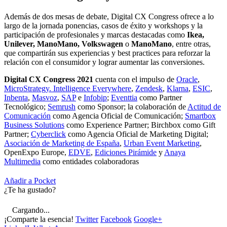
Además de dos mesas de debate, Digital CX Congress ofrece a lo
largo de la jornada ponencias, casos de éxito y workshops y la
participación de profesionales y marcas destacadas como
Ikea,
Unilever, ManoMano, Volkswagen
o
ManoMano
, entre otras,
que compartirán sus experiencias y best practices para reforzar la
relación con el consumidor y lograr aumentar las conversiones.
Digital CX Congress 2021
cuenta con el impulso de
Oracle
,
MicroStrategy. Intelligence Everywhere
,
Zendesk
,
Klarna
,
ESIC
,
Inbenta
,
Masvoz
,
SAP
e
Infobip
;
Eventtia
como Partner
Tecnológico;
Semrush
como Sponsor; la colaboración de
Actitud de
Comunicación
como Agencia Oficial de Comunicación;
Smartbox
Business Solutions
como Experience Partner; Birchbox como Gift
Partner;
Cyberclick
como Agencia Oficial de Marketing Digital;
Asociación de Marketing de España
,
Urban Event Marketing
,
OpenExpo Europe,
EDVE
,
Ediciones Pirámide
y
Anaya
Multimedia
como entidades colaboradoras
Añadir a Pocket
¿Te ha gustado?
Cargando...
¡Comparte la esencia!
Twitter
Facebook
Google+