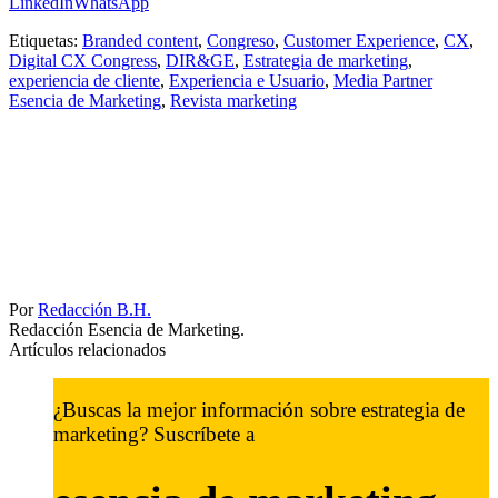
LinkedIn
WhatsApp
Etiquetas:
Branded content
,
Congreso
,
Customer Experience
,
CX
,
Digital CX Congress
,
DIR&GE
,
Estrategia de marketing
,
experiencia de cliente
,
Experiencia e Usuario
,
Media Partner
Esencia de Marketing
,
Revista marketing
Por
Redacción B.H.
Redacción Esencia de Marketing.
Artículos relacionados
¿Buscas la mejor información sobre estrategia de
marketing? Suscríbete a