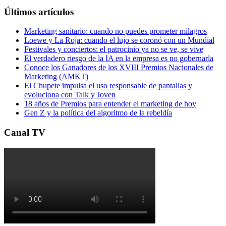
Últimos artículos
Marketing sanitario: cuando no puedes prometer milagros
Loewe y La Roja: cuando el lujo se coronó con un Mundial
Festivales y conciertos: el patrocinio ya no se ve, se vive
El verdadero riesgo de la IA en la empresa es no gobernarla
Conoce los Ganadores de los XVIII Premios Nacionales de
Marketing (AMKT)
El Chupete impulsa el uso responsable de pantallas y
evoluciona con Talk y Joven
18 años de Premios para entender el marketing de hoy
Gen Z y la política del algoritmo de la rebeldía
Canal TV