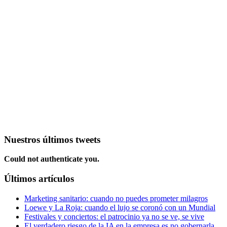
Nuestros últimos tweets
Could not authenticate you.
Últimos artículos
Marketing sanitario: cuando no puedes prometer milagros
Loewe y La Roja: cuando el lujo se coronó con un Mundial
Festivales y conciertos: el patrocinio ya no se ve, se vive
El verdadero riesgo de la IA en la empresa es no gobernarla