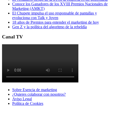
Conoce los Ganadores de los XVIII Premios Nacionales de
Marketing (AMKT)
El Chupete impulsa el uso responsable de pantallas y
evoluciona con Talk y Joven
18 años de Premios para entender el marketing de hoy
Gen Z y la política del algoritmo de la rebeldía
Canal TV
Sobre Esencia de marketing
¿Quieres colaborar con nosotros?
Aviso Legal
Polí­tica de Cookies