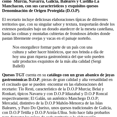
como Murcia, Navarra, Galicia, Baleares y Castilla-La
Manchacon, con sus característicos y exquisitos quesos
Denominación de Origen Protegida (D.O.P)
.
El recetario incluye deliciosas elaboraciones típicas de diferentes
territorios que, con su singular sabor y textura, trasportarán desde los
extensos pastizales bajo un dorado atardecer de la meseta castellana,
hasta las colinas y montañas cubiertas de frondosos árboles donde
pastan libremente ovejas y vacas en el paisaje norteño.
Nos enorgullece formar parte de un país con una
cultura y saber hacer históricos, que nos brinda a día de
hoy una gran riqueza gastronómica del que solo pueden
salir productos exquisitos de la más alta calidad (Sergi
Ballell)
Quesos TGT
cuenta en su
catálogo con un gran abanico de joyas
gastronómicas D.O.P
, piezas de gran calidad y alta versatilidad en
el cocinado que se pueden encontrar en las elaboraciones del
recetario: Tío Resti, característico de la D.O.P Murcia; Belai y
Ronkari, típicos Navarra y con D.O.P Idiazabal y D.O.P Roncal
respectivamente; El Galán, un auténtico Manchego D.O.P;
Mercadal, distintivo de la D.O.P Mahón-Menorca de las Islas
Baleares, y Pazo Do Queixo, unos quesos tradicionales de Galicia,
con D.O.P Tetilla y D.O.P Arzúa-Ulloa. Solo hace falta probarlos