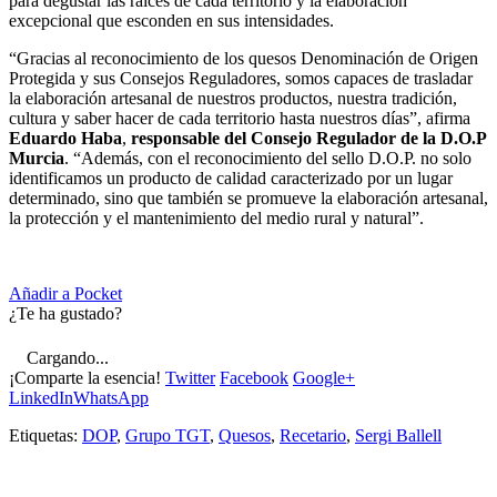
para degustar las raíces de cada territorio y la elaboración
excepcional que esconden en sus intensidades.
“Gracias al reconocimiento de los quesos Denominación de Origen
Protegida y sus Consejos Reguladores, somos capaces de trasladar
la elaboración artesanal de nuestros productos, nuestra tradición,
cultura y saber hacer de cada territorio hasta nuestros días”, afirma
Eduardo Haba
,
responsable del Consejo Regulador de la D.O.P
Murcia
. “Además, con el reconocimiento del sello D.O.P. no solo
identificamos un producto de calidad caracterizado por un lugar
determinado, sino que también se promueve la elaboración artesanal,
la protección y el mantenimiento del medio rural y natural”.
Añadir a Pocket
¿Te ha gustado?
Cargando...
¡Comparte la esencia!
Twitter
Facebook
Google+
LinkedIn
WhatsApp
Etiquetas:
DOP
,
Grupo TGT
,
Quesos
,
Recetario
,
Sergi Ballell