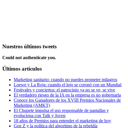
Nuestros últimos tweets
Could not authenticate you.
Últimos artículos
Marketing sanitario: cuando no puedes prometer milagros
Loewe y La Roja: cuando el lujo se coronó con un Mundial
Festivales y conciertos: el patrocinio ya no se ve, se vive
El verdadero riesgo de la IA en la empresa es no gobernarla
Conoce los Ganadores de los XVIII Premios Nacionales de
Marketing (AMKT)
El Chupete impulsa el uso responsable de pantallas y
evoluciona con Talk y Joven
18 años de Premios para entender el marketing de hoy
Gen Z y la política del algoritmo de la rebeldía