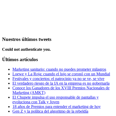
Nuestros últimos tweets
Could not authenticate you.
Últimos artículos
Marketing sanitario: cuando no puedes prometer milagros
Loewe y La Roja: cuando el lujo se coronó con un Mundial
Festivales y conciertos: el patrocinio ya no se ve, se vive
El verdadero riesgo de la IA en la empresa es no gobernarla
Conoce los Ganadores de los XVIII Premios Nacionales de
Marketing (AMKT)
El Chupete impulsa el uso responsable de pantallas y
evoluciona con Talk y Joven
18 años de Premios para entender el marketing de hoy
Gen Z y la política del algoritmo de la rebeldía