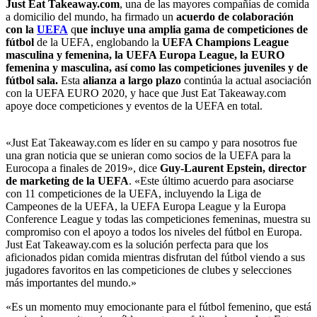
Just Eat Takeaway.com
, una de las mayores compañías de comida
a domicilio del mundo, ha firmado un
acuerdo de colaboración
con la
UEFA
q
ue incluye una amplia gama de competiciones de
fútbol
de la UEFA, englobando la
UEFA Champions League
masculina y femenina, la UEFA Europa League, la EURO
femenina y masculina, así como las competiciones juveniles y de
fútbol sala.
Esta
alianza a largo plazo
continúa la actual asociación
con la UEFA EURO 2020, y hace que Just Eat Takeaway.com
apoye doce competiciones y eventos de la UEFA en total.
«Just Eat Takeaway.com es líder en su campo y para nosotros fue
una gran noticia que se unieran como socios de la UEFA para la
Eurocopa a finales de 2019», dice
Guy-Laurent Epstein, director
de marketing de la UEFA
. «Este último acuerdo para asociarse
con 11 competiciones de la UEFA, incluyendo la Liga de
Campeones de la UEFA, la UEFA Europa League y la Europa
Conference League y todas las competiciones femeninas, muestra su
compromiso con el apoyo a todos los niveles del fútbol en Europa.
Just Eat Takeaway.com es la solución perfecta para que los
aficionados pidan comida mientras disfrutan del fútbol viendo a sus
jugadores favoritos en las competiciones de clubes y selecciones
más importantes del mundo.»
«Es un momento muy emocionante para el fútbol femenino, que está