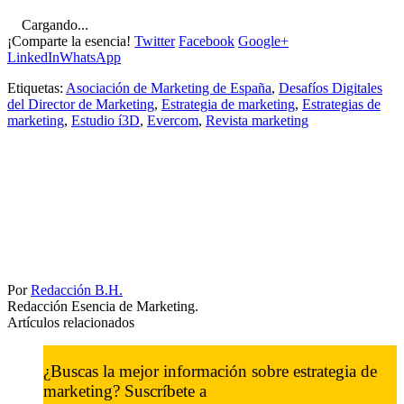
Cargando...
¡Comparte la esencia!
Twitter
Facebook
Google+
LinkedIn
WhatsApp
Etiquetas:
Asociación de Marketing de España
,
Desafíos Digitales
del Director de Marketing
,
Estrategia de marketing
,
Estrategias de
marketing
,
Estudio í3D
,
Evercom
,
Revista marketing
Por
Redacción B.H.
Redacción Esencia de Marketing.
Artículos relacionados
¿Buscas la mejor información sobre estrategia de
marketing? Suscríbete a