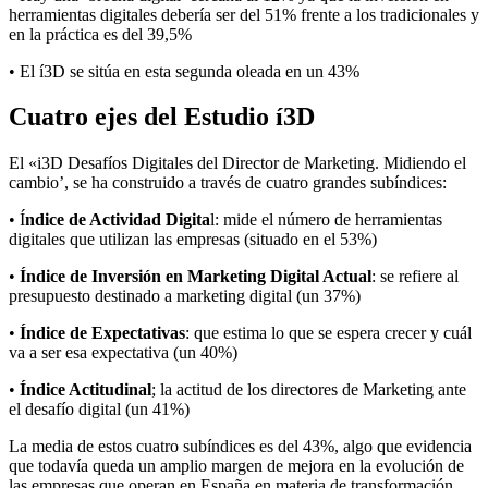
herramientas digitales debería ser del 51% frente a los tradicionales y
en la práctica es del 39,5%
• El í3D se sitúa en esta segunda oleada en un 43%
Cuatro ejes del Estudio í3D
El «i3D Desafíos Digitales del Director de Marketing. Midiendo el
cambio’, se ha construido a través de cuatro grandes subíndices:
• Í
ndice de Actividad Digita
l: mide el número de herramientas
digitales que utilizan las empresas (situado en el 53%)
•
Índice de Inversión en Marketing Digital Actual
: se refiere al
presupuesto destinado a marketing digital (un 37%)
•
Índice de Expectativas
: que estima lo que se espera crecer y cuál
va a ser esa expectativa (un 40%)
•
Índice Actitudinal
; la actitud de los directores de Marketing ante
el desafío digital (un 41%)
La media de estos cuatro subíndices es del 43%, algo que evidencia
que todavía queda un amplio margen de mejora en la evolución de
las empresas que operan en España en materia de transformación