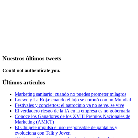
Nuestros últimos tweets
Could not authenticate you.
Últimos artículos
Marketing sanitario: cuando no puedes prometer milagros
Loewe y La Roja: cuando el lujo se coronó con un Mundial
Festivales y conciertos: el patrocinio ya no se ve, se vive
El verdadero riesgo de la IA en la empresa es no gobernarla
Conoce los Ganadores de los XVIII Premios Nacionales de
Marketing (AMKT)
El Chupete impulsa el uso responsable de pantallas y
evoluciona con Talk y Joven