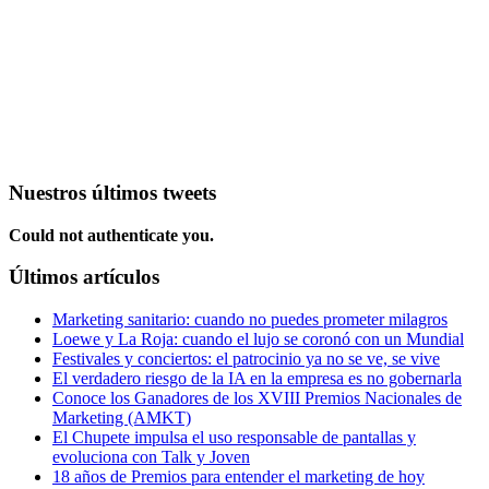
Nuestros últimos tweets
Could not authenticate you.
Últimos artículos
Marketing sanitario: cuando no puedes prometer milagros
Loewe y La Roja: cuando el lujo se coronó con un Mundial
Festivales y conciertos: el patrocinio ya no se ve, se vive
El verdadero riesgo de la IA en la empresa es no gobernarla
Conoce los Ganadores de los XVIII Premios Nacionales de
Marketing (AMKT)
El Chupete impulsa el uso responsable de pantallas y
evoluciona con Talk y Joven
18 años de Premios para entender el marketing de hoy