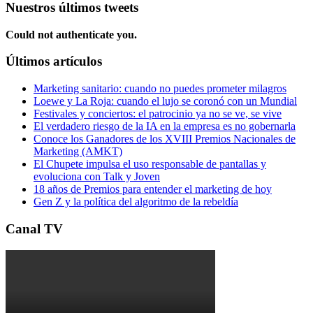
Nuestros últimos tweets
Could not authenticate you.
Últimos artículos
Marketing sanitario: cuando no puedes prometer milagros
Loewe y La Roja: cuando el lujo se coronó con un Mundial
Festivales y conciertos: el patrocinio ya no se ve, se vive
El verdadero riesgo de la IA en la empresa es no gobernarla
Conoce los Ganadores de los XVIII Premios Nacionales de
Marketing (AMKT)
El Chupete impulsa el uso responsable de pantallas y
evoluciona con Talk y Joven
18 años de Premios para entender el marketing de hoy
Gen Z y la política del algoritmo de la rebeldía
Canal TV