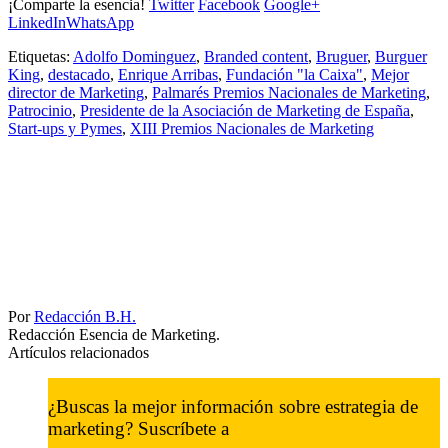
¡Comparte la esencia!
Twitter
Facebook
Google+
LinkedIn
WhatsApp
Etiquetas:
Adolfo Dominguez
,
Branded content
,
Bruguer
,
Burguer
King
,
destacado
,
Enrique Arribas
,
Fundación "la Caixa"
,
Mejor
director de Marketing
,
Palmarés Premios Nacionales de Marketing
,
Patrocinio
,
Presidente de la Asociación de Marketing de España
,
Start-ups y Pymes
,
XIII Premios Nacionales de Marketing
Por
Redacción B.H.
Redacción Esencia de Marketing.
Artículos relacionados
¿Buscas la mejor información sobre estrategia de
marketing? Suscríbete a