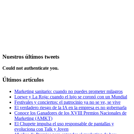
Nuestros últimos tweets
Could not authenticate you.
Últimos artículos
Marketing sanitario: cuando no puedes prometer milagros
Loewe y La Roja: cuando el lujo se coronó con un Mundial
Festivales y conciertos: el patrocinio ya no se ve, se vive
El verdadero riesgo de la IA en la empresa es no gobernarla
Conoce los Ganadores de los XVIII Premios Nacionales de
Marketing (AMKT)
El Chupete impulsa el uso responsable de pantallas y
evoluciona con Talk y Joven