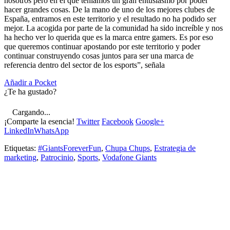
nosotros pero en el que teníamos un gran entusiasmo por poder
hacer grandes cosas. De la mano de uno de los mejores clubes de
España, entramos en este territorio y el resultado no ha podido ser
mejor. La acogida por parte de la comunidad ha sido increíble y nos
ha hecho ver lo querida que es la marca entre gamers. Es por eso
que queremos continuar apostando por este territorio y poder
continuar construyendo cosas juntos para ser una marca de
referencia dentro del sector de los esports”, señala
Añadir a Pocket
¿Te ha gustado?
Cargando...
¡Comparte la esencia!
Twitter
Facebook
Google+
LinkedIn
WhatsApp
Etiquetas:
#GiantsForeverFun
,
Chupa Chups
,
Estrategia de
marketing
,
Patrocinio
,
Sports
,
Vodafone Giants