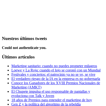
Nuestros últimos tweets
Could not authenticate you.
Últimos artículos
Marketing sanitario: cuando no puedes prometer milagros
Loewe y La Roja: cuando el lujo se coronó con un Mundial
Festivales y conciertos: el patrocinio ya no se ve, se vive
El verdadero riesgo de la IA en la empresa es no gobernarla
Conoce los Ganadores de los XVIII Premios Nacionales de
Marketing (AMKT)
El Chupete impulsa el uso responsable de pantallas y
evoluciona con Talk y Joven
18 años de Premios para entender el marketing de hoy
Gen Z y la política del algoritmo de la rebeldía