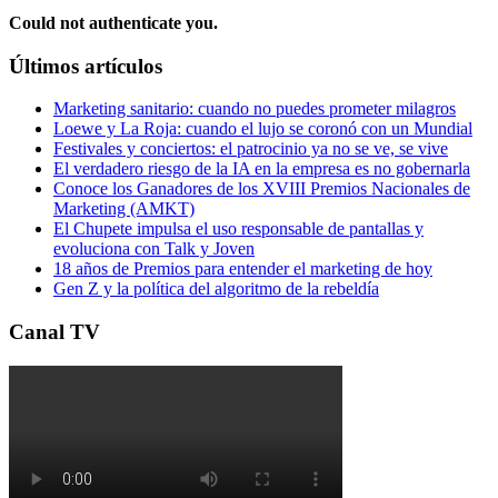
Could not authenticate you.
Últimos artículos
Marketing sanitario: cuando no puedes prometer milagros
Loewe y La Roja: cuando el lujo se coronó con un Mundial
Festivales y conciertos: el patrocinio ya no se ve, se vive
El verdadero riesgo de la IA en la empresa es no gobernarla
Conoce los Ganadores de los XVIII Premios Nacionales de
Marketing (AMKT)
El Chupete impulsa el uso responsable de pantallas y
evoluciona con Talk y Joven
18 años de Premios para entender el marketing de hoy
Gen Z y la política del algoritmo de la rebeldía
Canal TV