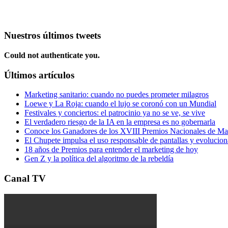
Nuestros últimos tweets
Could not authenticate you.
Últimos artículos
Marketing sanitario: cuando no puedes prometer milagros
Loewe y La Roja: cuando el lujo se coronó con un Mundial
Festivales y conciertos: el patrocinio ya no se ve, se vive
El verdadero riesgo de la IA en la empresa es no gobernarla
Conoce los Ganadores de los XVIII Premios Nacionales de 
El Chupete impulsa el uso responsable de pantallas y evolucio
18 años de Premios para entender el marketing de hoy
Gen Z y la política del algoritmo de la rebeldía
Canal TV