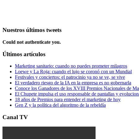
Nuestros últimos tweets
Could not authenticate you.
Últimos artículos
Marketing sanitario: cuando no puedes prometer milagros
Loewe y La Roja: cuando el lujo se coronó con un Mundial
Festivales y conciertos: el patrocinio ya no se ve, se vive
El verdadero riesgo de la IA en la empresa es no gobernarla
Conoce los Ganadores de los XVIII Premios Nacionales de 
El Chupete impulsa el uso responsable de pantallas y evolucio
18 años de Premios para entender el marketing de hoy
Gen Z y la política del algoritmo de la rebeldía
Canal TV