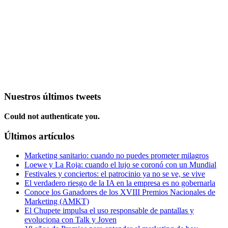
Nuestros últimos tweets
Could not authenticate you.
Últimos artículos
Marketing sanitario: cuando no puedes prometer milagros
Loewe y La Roja: cuando el lujo se coronó con un Mundial
Festivales y conciertos: el patrocinio ya no se ve, se vive
El verdadero riesgo de la IA en la empresa es no gobernarla
Conoce los Ganadores de los XVIII Premios Nacionales de
Marketing (AMKT)
El Chupete impulsa el uso responsable de pantallas y
evoluciona con Talk y Joven