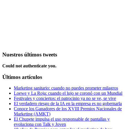
Nuestros últimos tweets
Could not authenticate you.
Últimos artículos
Marketing sanitario: cuando no puedes prometer milagros
Loewe y La Roja: cuando el lujo se coronó con un Mundial
Festivales y conciertos: el patrocinio ya no se ve, se vive
El verdadero riesgo de la IA en la empresa es no gobernarla
Conoce los Ganadores de los XVIII Premios Nacionales de
Marketing (AMKT)
El Chupete impulsa el uso responsable de pantallas y
evoluciona con Talk y Joven