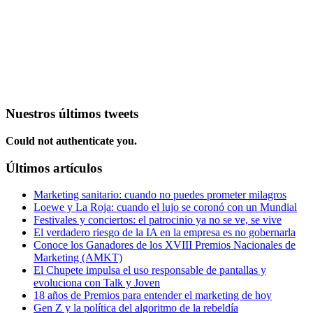
Nuestros últimos tweets
Could not authenticate you.
Últimos artículos
Marketing sanitario: cuando no puedes prometer milagros
Loewe y La Roja: cuando el lujo se coronó con un Mundial
Festivales y conciertos: el patrocinio ya no se ve, se vive
El verdadero riesgo de la IA en la empresa es no gobernarla
Conoce los Ganadores de los XVIII Premios Nacionales de
Marketing (AMKT)
El Chupete impulsa el uso responsable de pantallas y
evoluciona con Talk y Joven
18 años de Premios para entender el marketing de hoy
Gen Z y la política del algoritmo de la rebeldía